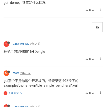
gui_demo，到底是什么情况
0
2
2455191137
2年之前
板子用的是FR8016H Dongle
0
M
Mars
2年之前
gui那个不是你这个开发板的，请烧录这个路径下的
examples\none_evm\ble_simple_peripheral\keil
0
2
1 条回复
2455191137
2年之前