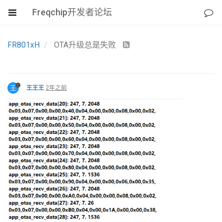
Freqchip开发者论坛
FR801xH
OTA升级总是失败
王
王王王
2年之前