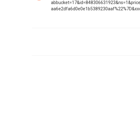
abbucket=17&id=848306631923&ns=1&pri
aa6e2dfa6d0e0e1b5389230aaf%22%7D&xxc