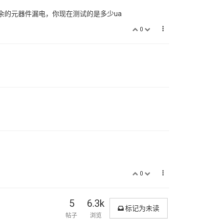
余的元器件漏电，你现在测试的是多少ua
0
0
5
6.3k
标记为未读
帖子
浏览