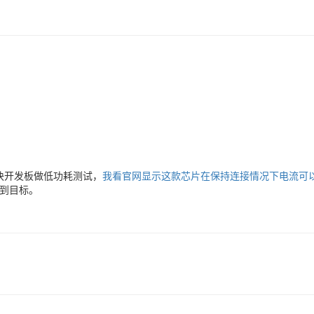
.6 这块开发板做低功耗测试，
我看官网显示这款芯片在保持连接情况下电流可以低
法达到目标。