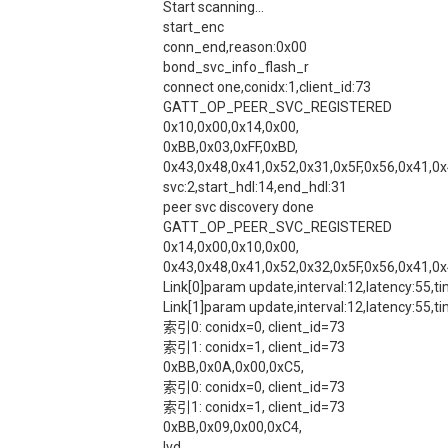
Start scanning...
start_enc
conn_end,reason:0x00
bond_svc_info_flash_r
connect one,conidx:1,client_id:73
GATT_OP_PEER_SVC_REGISTERED
0x10,0x00,0x14,0x00,
0xBB,0x03,0xFF,0xBD,
0x43,0x48,0x41,0x52,0x31,0x5F,0x56,0x41,0x
svc:2,start_hdl:14,end_hdl:31
peer svc discovery done
GATT_OP_PEER_SVC_REGISTERED
0x14,0x00,0x10,0x00,
0x43,0x48,0x41,0x52,0x32,0x5F,0x56,0x41,0x
Link[0]param update,interval:12,latency:55,t
Link[1]param update,interval:12,latency:55,t
索引0: conidx=0, client_id=73
索引1: conidx=1, client_id=73
0xBB,0x0A,0x00,0xC5,
索引0: conidx=0, client_id=73
索引1: conidx=1, client_id=73
0xBB,0x09,0x00,0xC4,
lvd.