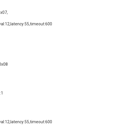
x07,
al:12,latency:55,timeout:600
0x08
:1
al:12,latency:55,timeout:600