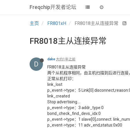
Freqchip开发者论坛
主页
FR801xH
FR8018主从连接异常
FR8018主从连接异常
dake
大约1年之前
D
FR8018主从连接异常
两个从机程序相同，由主机扫描到后进行连接
正常从机打印：
link_lost
p_event->type：5 Link[0] disconnect,reason:
link_created
Stop advertising...
p_event->type：3 addr_type:0
bond_check_find_devs_idx:0
p_event->type：1 slave[0],connect. link_num
p_event->type：11 adv_end,status:0x00