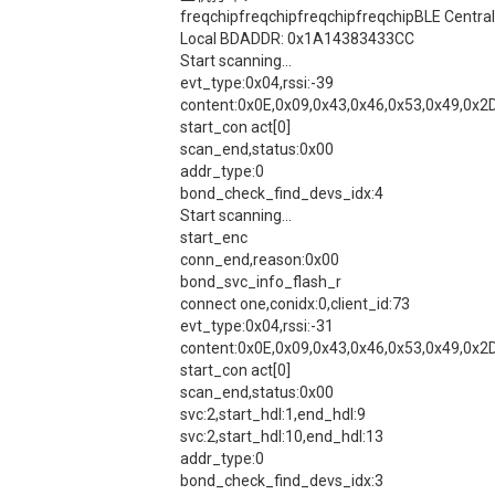
freqchipfreqchipfreqchipfreqchipBLE Central
Local BDADDR: 0x1A14383433CC
Start scanning...
evt_type:0x04,rssi:-39
content:0x0E,0x09,0x43,0x46,0x53,0x49,0x2
start_con act[0]
scan_end,status:0x00
addr_type:0
bond_check_find_devs_idx:4
Start scanning...
start_enc
conn_end,reason:0x00
bond_svc_info_flash_r
connect one,conidx:0,client_id:73
evt_type:0x04,rssi:-31
content:0x0E,0x09,0x43,0x46,0x53,0x49,0x2
start_con act[0]
scan_end,status:0x00
svc:2,start_hdl:1,end_hdl:9
svc:2,start_hdl:10,end_hdl:13
addr_type:0
bond_check_find_devs_idx:3