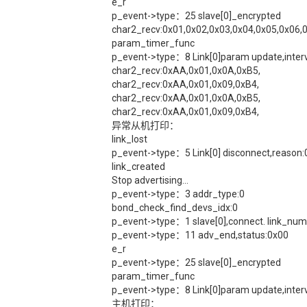
e_r
p_event->type：25 slave[0]_encrypted
char2_recv:0x01,0x02,0x03,0x04,0x05,0x06,0
param_timer_func
p_event->type：8 Link[0]param update,interv
char2_recv:0xAA,0x01,0x0A,0xB5,
char2_recv:0xAA,0x01,0x09,0xB4,
char2_recv:0xAA,0x01,0x0A,0xB5,
char2_recv:0xAA,0x01,0x09,0xB4,
异常从机打印：
link_lost
p_event->type：5 Link[0] disconnect,reason:
link_created
Stop advertising...
p_event->type：3 addr_type:0
bond_check_find_devs_idx:0
p_event->type：1 slave[0],connect. link_num
p_event->type：11 adv_end,status:0x00
e_r
p_event->type：25 slave[0]_encrypted
param_timer_func
p_event->type：8 Link[0]param update,interv
主机打印：