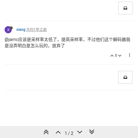
X
xiang
大约1年之前
@jamc应该是采样率太低了，提高采样率，不过他们这个解码器我
是没弄明白是怎么玩的，放弃了
0
1 / 2