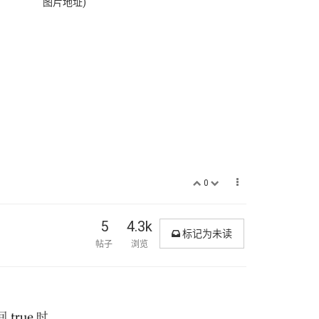
图片地址)
0
5
4.3k
标记为未读
帖子
浏览