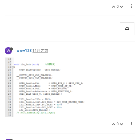
0
W
www123
11月之前
0