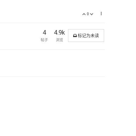
0
4
4.9k
标记为未读
帖子
浏览