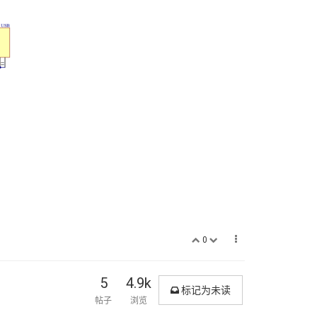
0
5
4.9k
标记为未读
帖子
浏览