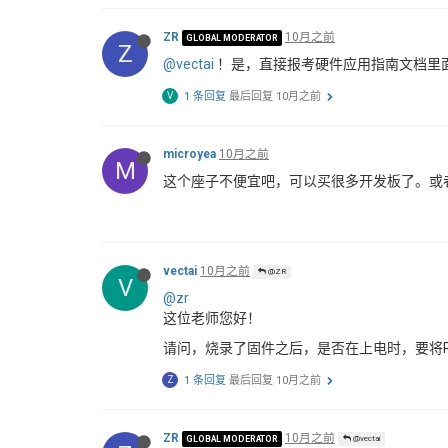
ZR
10月之前
GLOBAL MODERATOR
Z
@vectai
！是，直接报考硬件应用指南文档里
V
1 条回复
最后回复
10月之前
microyea
10月之前
M
这个座子不便宜吧，可以买很多开发板了。或者
vectai
10月之前
@ZR
V
@zr
这位老师您好！
请问，烧录了固件之后，是否在上电时，要将Pi
Z
1 条回复
最后回复
10月之前
ZR
10月之前
GLOBAL MODERATOR
@vectai