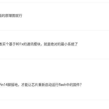
面的原理图就行
买个基于801x的通讯模块，就是绝对的最小系统了
n14脚接地，才能让芯片重新启动运行flash中的固件？