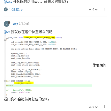
@zxy
开休眠的话用iwdt，醒来及时喂就行
0
Z
1 条回复
Z
zxy
9月之前
@zr
我就放在这个位置可以的吧
休眠期间
看门狗不会把芯片复位的是吗
0