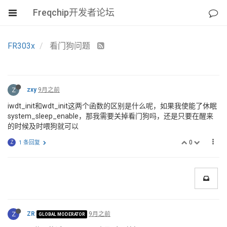
Freqchip开发者论坛
FR303x
看门狗问题
Z
zxy
9月之前
iwdt_init和wdt_init这两个函数的区别是什么呢，如果我使能了休眠
system_sleep_enable，那我需要关掉看门狗吗，还是只要在醒来
的时候及时喂狗就可以
0
Z
1 条回复
Z
ZR
9月之前
GLOBAL MODERATOR