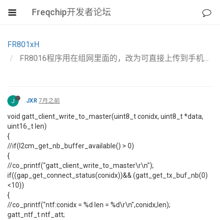
Freqchip开发者论坛
FR801xH
FR8016程序用在组网里面的，改为可直接上传到手机，无法上传，代码如下
J
JXR
7月之前
void gatt_client_write_to_master(uint8_t conidx, uint8_t *data,
uint16_t len)
{
//if(l2cm_get_nb_buffer_available() > 0)
{
//co_printf("gatt_client_write_to_master\r\n");
if((gap_get_connect_status(conidx))&& (gatt_get_tx_buf_nb(0)
<10))
{
//co_printf("ntf:conidx = %d len = %d\r\n",conidx,len);
gatt_ntf_t ntf_att;