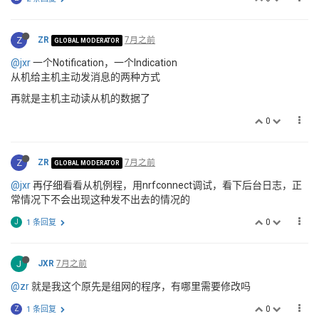
Z
ZR
7月之前
GLOBAL MODERATOR
@jxr
一个Notification，一个Indication
从机给主机主动发消息的两种方式
再就是主机主动读从机的数据了
0
Z
ZR
7月之前
GLOBAL MODERATOR
@jxr
再仔细看看从机例程，用nrfconnect调试，看下后台日志，正
常情况下不会出现这种发不出去的情况的
0
J
1 条回复
J
JXR
7月之前
@zr
就是我这个原先是组网的程序，有哪里需要修改吗
0
Z
1 条回复