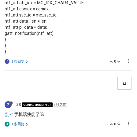
ntf_att.att_idx = MC_IDX_CHAR4_VALUE;
ntf_att.conidx = conidx;
ntf_att.svc_id = mc_svc_id;
ntf_att.data_len = len;
ntf_att.p_data = data;
gatt_notification(ntf_att);
}
}
}
0
Z
1 条回复
Z
ZR
7月之前
GLOBAL MODERATOR
@jxr
手机端使能了嘛
0
J
1 条回复