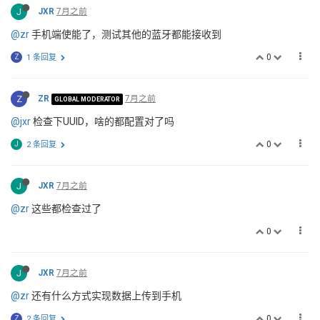
J
JXR
7月之前
@zr
手机端使能了，测试其他的蓝牙都能接收到
0
Z
1 条回复
Z
ZR
7月之前
GLOBAL MODERATOR
@jxr
检查下UUID，啥的都配置对了吗
0
J
2 条回复
J
JXR
7月之前
@zr
这些都检查过了
0
J
JXR
7月之前
@zr
还有什么方式实现数据上传到手机
0
Z
2 条回复