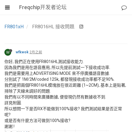
Freqchip开发者论坛
FR801xH
FR8016HL 接收問題.
W
wfkwok
2月之前
你好, 我們正在使用FR8016HL測試接收能力.
因為我們是用在語音應用, 所以先提前測試一下接收成功率.
我們是需要用上ADVERTISING MODE 來不停廣播語音數據.
分別試了 1M/2M/coded 125k, 都發現接收成功率都不足90%.
我們是把兩個FR8016HL模塊放在很近距離 (1~2CM), 基本上是貼著,
排除了天線未調好的問題.
我們有以不同時間來廣播數據, 便發現仍然有數據收不到.
詳見附圖.
所以想問一下是否RX不能做到100%接收? 我們測試結果是否正常
呢?
或是否有什麼方法可做到100%接收?
謝謝.!