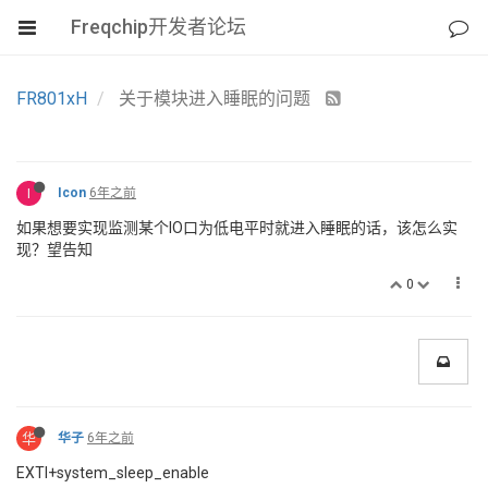
Freqchip开发者论坛
FR801xH
关于模块进入睡眠的问题
I
Icon
6年之前
如果想要实现监测某个IO口为低电平时就进入睡眠的话，该怎么实
现？望告知
0
华
华子
6年之前
EXTI+system_sleep_enable