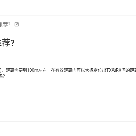
推荐?
荐?
，距离需要到100m左右，在有效距离内可以大概定位出TX和RX间的距离，
吗？