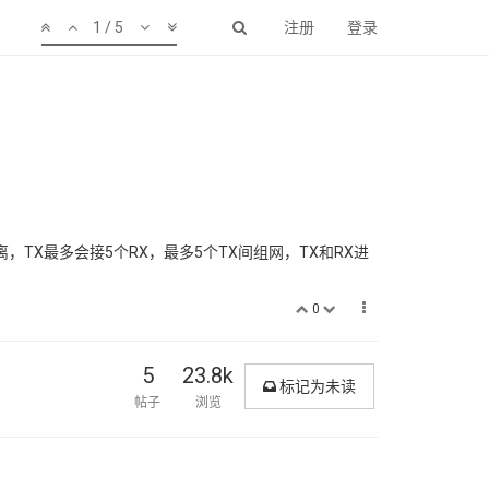
1 / 5
注册
登录
TX最多会接5个RX，最多5个TX间组网，TX和RX进
0
5
23.8k
标记为未读
帖子
浏览