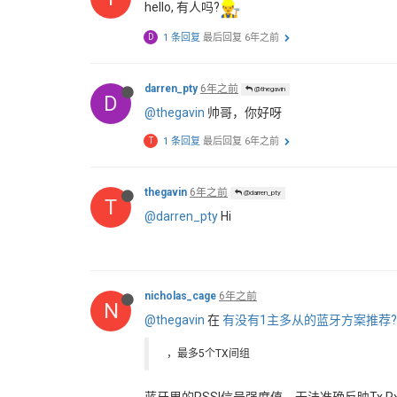
hello, 有人吗?
D
1 条回复
最后回复
6年之前
darren_pty
6年之前
@thegavin
D
@thegavin
帅哥，你好呀
T
1 条回复
最后回复
6年之前
thegavin
6年之前
@darren_pty
T
@darren_pty
Hi
nicholas_cage
6年之前
N
@thegavin
在
有没有1主多从的蓝牙方案推荐?
，最多5个TX间组
蓝牙里的RSSI信号强度值，无法准确反映Tx R