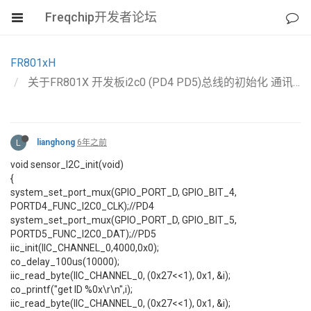
Freqchip开发者论坛
FR801xH
关于FR801X 开发板i2c0 (PD4 PD5)总线的初始化 通讯异常问题， 读取不到芯片ID问题。
L
lianghong
6年之前
void sensor_I2C_init(void)
{
system_set_port_mux(GPIO_PORT_D, GPIO_BIT_4,
PORTD4_FUNC_I2C0_CLK);//PD4
system_set_port_mux(GPIO_PORT_D, GPIO_BIT_5,
PORTD5_FUNC_I2C0_DAT);//PD5
iic_init(IIC_CHANNEL_0,4000,0x0);
co_delay_100us(10000);
iic_read_byte(IIC_CHANNEL_0, (0x27<<1), 0x1, &i);
co_printf("get ID %0x\r\n",i);
iic_read_byte(IIC_CHANNEL_0, (0x27<<1), 0x1, &i);