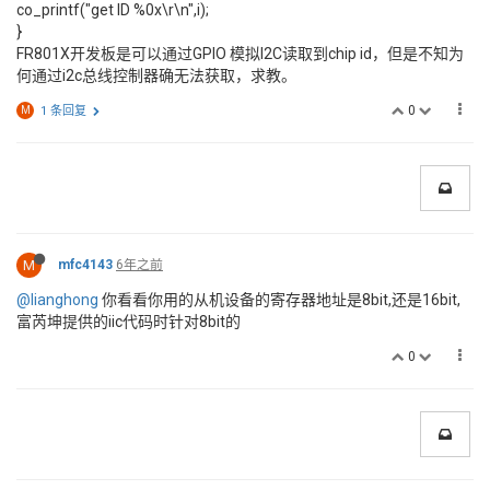
co_printf("get ID %0x\r\n",i);
}
FR801X开发板是可以通过GPIO 模拟I2C读取到chip id，但是不知为
何通过i2c总线控制器确无法获取，求教。
0
M
1 条回复
M
mfc4143
6年之前
@lianghong
你看看你用的从机设备的寄存器地址是8bit,还是16bit,
富芮坤提供的iic代码时针对8bit的
0