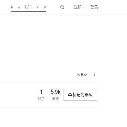
1 / 1
注册
登录
0
1
5.9k
标记为未读
帖子
浏览