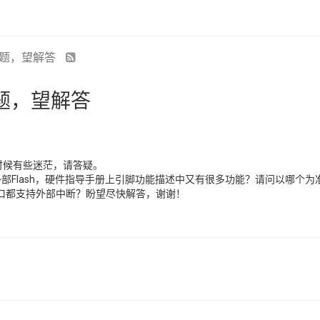
断问题，望解答
问题，望解答
的时候有些迷茫，请答疑。
3脚写的是接外部Flash，硬件指导手册上引脚功能描述中又有很多功能？请问以
O口都支持外部中断？盼望尽快解答，谢谢！