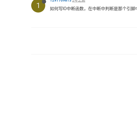
1297709813
2年之前
1
如何写IO中断函数，在中断中判断是那个引脚