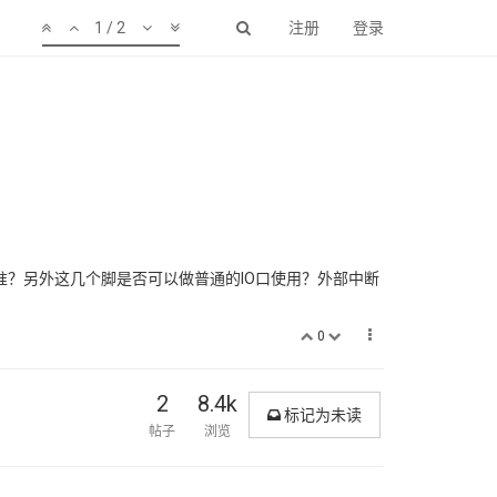
1 / 2
注册
登录
哪个为准？另外这几个脚是否可以做普通的IO口使用？外部中断
0
2
8.4k
标记为未读
帖子
浏览