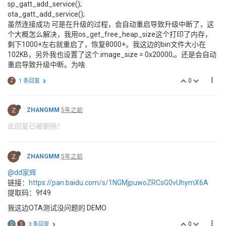
sp_gatt_add_service();
ota_gatt_add_service();
虽然连接成功 可是在升级的过程，会自动重启导致升级中断了，这
个大概怎么解决，我用os_get_free_heap_size这个打印了内存，
剩下1000+左右就重启了，恢复8000+。我这边的bin文件大小在
102KB，另外我也设置了这个.image_size = 0x20000,。还是会自动
重启导致升级中断。为啥
0
Z
1 条回复
Z
ZHANGMM
5年之前
此回复已被删除！
Z
ZHANGMM
5年之前
@dd家辉
链接：
https://pan.baidu.com/s/1NGMjpuwoZRCsG0vUhymX6A
提取码：9f49
我这边OTA测试没问题的 DEMO
0
D
S
3 条回复