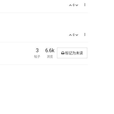
0
0
3
6.6k
标记为未读
帖子
浏览