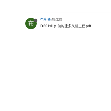
布朗-鎏
4年之前
布
Fr801xH 如何构建多从机工程.pdf