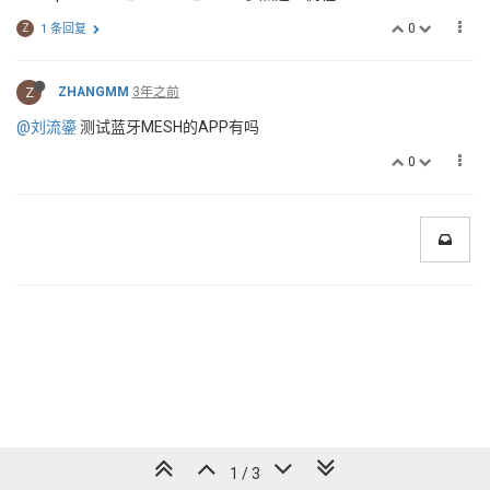
0
Z
1 条回复
Z
ZHANGMM
3年之前
@刘流鎏
测试蓝牙MESH的APP有吗
0
1 / 3