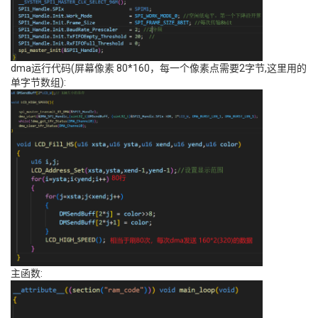
dma运行代码(屏幕像素 80*160，每一个像素点需要2字节,这里用的
单字节数组):
主函数: