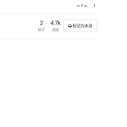
0
2
4.7k
标记为未读
帖子
浏览