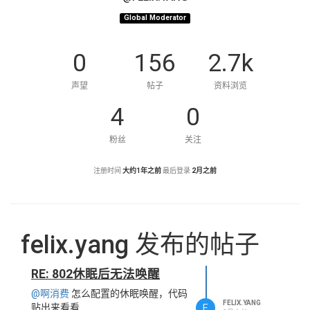
Global Moderator
0
156
2.7k
声望
帖子
资料浏览
4
0
粉丝
关注
注册时间
大约1年之前
最后登录
2月之前
felix.yang 发布的帖子
RE: 802休眠后无法唤醒
@啊消费
怎么配置的休眠唤醒，代码
FELIX.YANG
F
贴出来看看