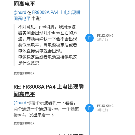
间高电平
@hurd
在
FR8008A PA4 上电出现瞬
间高电平
中说：
不好意思，pc4引脚，我用示波
器实测会出现几个4ms左右的方
FELIX.YANG
F
波，麻烦再确认一下会不会出现
3月之前
类似高电平，等电源稳定后或者
电池直接供电就会出现。
电源稳定后或者电池直接供电这
是什么意思
发布在 FR800X
RE: FR8008A PA4 上电出现瞬
间高电平
@hurd
你接个示波器抓一下看看，
FELIX.YANG
F
两个通道一个通道接vcc，一个通道
3月之前
接pc4，发出来看一下
发布在 FR800X