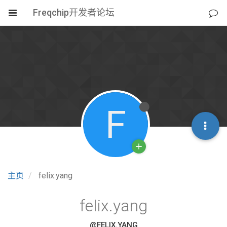
Freqchip开发者论坛
F
主页
felix.yang
felix.yang
@FELIX.YANG