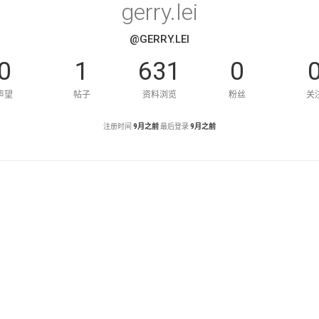
gerry.lei
@GERRY.LEI
0
1
631
0
声望
帖子
资料浏览
粉丝
关
注册时间
9月之前
最后登录
9月之前