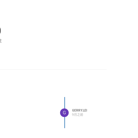
0
注
GERRY.LEI
G
9月之前