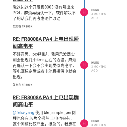
我这边这个开发板8003 没有引出来
HURD
H
PC4，麻烦再确认一下，软件解决不
3 MONTHS
了的话我们再考虑硬件改动
AGO
发布在 FR800X
RE: FR8008A PA4 上电出现瞬
间高电平
不好意思，pc4引脚，我用示波器实
测会出现几个4ms左右的方波，麻烦
HURD
H
再确认一下会不会出现类似高电平，
3 MONTHS
等电源稳定后或者电池直接供电就会
AGO
出现。
发布在 FR800X
RE: FR8008A PA4 上电出现瞬
间高电平
@felix-yang
使用 ble_simple_per例
程也会有 芯片全擦除 上电也会有，
HURD
H
这个问题比较严重，挺急的，我想在
3 MONTHS