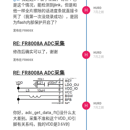
是这个情况，能检测到jlink，但是和
HURD
H
他一样全片擦除的话进度条就直接卡
7月之前
死了（我第一次没烧录成功），是因
为flash内部保护开启了？
发布在 FR800X
RE: FR8008A ADC采集
修改后确实可以了，谢谢
HURD
H
7月之前
发布在 FR800X
RE: FR8008A ADC采集
HURD
H
7月之前
你好，adc_get_data_ft()没什么太
大差别。采集不准和这个VDD_IO引
脚有关系吗，我的VDD是3.6V的