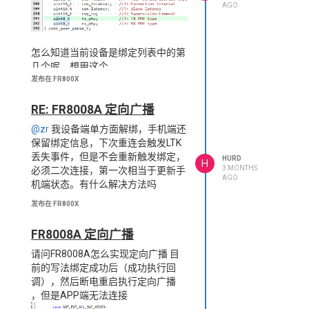
AGO
怎么知道当前设备是绑定列表中的第
几个呢，想用这个
gap_bond_manager_get_info查询
发布在 FR800X
设备信息，但是不知索引。这个比较
重要，麻烦回复一下，谢谢！
RE: FR8008A 定向广播
@zr
我设备端单方面解绑，手机端还
保留绑定信息，下次重连会触发LTK
丢失事件，但是不会重新触发绑定，
HURD
H
3 MONTHS
必须二次连接，第一次相当于更新手
AGO
机端状态。有什么解决方法吗
发布在 FR800X
FR8008A 定向广播
请问FR8008A怎么实现定向广播 目
前的写法绑定成功后（成功执行回
调），然后断电重启执行定向广播
，但是APP端无法连接