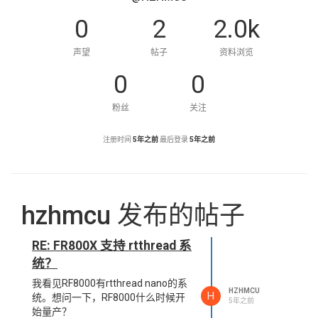
0
2
2.0k
声望
帖子
资料浏览
0
0
粉丝
关注
注册时间
5年之前
最后登录
5年之前
hzhmcu 发布的帖子
RE: FR800X 支持 rtthread 系
统？
我看见RF8000有rtthread nano的系
HZHMCU
H
统。想问一下，RF8000什么时候开
5年之前
始量产？