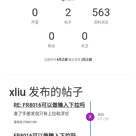
0
2
563
声望
帖子
资料浏览
0
0
粉丝
关注
注册时间
8月之前
最后登录
2月之前
xliu 发布的帖子
RE: FR8016可以做输入下拉吗
查了手册发现只有上拉和浮空
XLIU
X
8月之前
发布在 FR801XH
FR8016可以做输入下拉吗