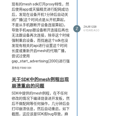
现有的mesh sdk打开proxy特性，然
后使用app或天猫精灵进行配网成功
后，发现在设备开机1分钟后自动关
闭广播(这个时间点是从开机算起，
不是从手机跟断开设备连接算起)，
ZHJR1220
Z
导致手机app跟设备断开连接后再也
6 YEARS AGO
无法跟设备再次连接，除非这个时候
强制重启设备，而找遍这个sdk也没
发现有相关的api进行设置这个时间
长度或重新开启mesh的代理广播，
尝试过使用
gap_start_advertising(2000)进行强
制打开广播，但发现不管用。手机
发布在 FR801XH
mesh APP依旧无法检测到设备(此时
设备发送的广播包不匹配导致)，但
关于SDK中的mesh例程出现
普通的BLE软件是可以检测到，用普
崩溃重启的问题
通BLE手机app软件连接上去后，开
机前1分钟存在的proxy服务(0x1828)
SDK中提供的mesh例程，在不任何
已经不存在，也就是说SDK在开机一
修改的情况下编译烧录进开发板，然
分钟后自动将proxy服务给关闭了，
后不做配网等任何操作，几分钟后会
导致mesh app无法使用该特性进行
打印崩溃信息，然后自动重启，如下
连接。那么如果用户在使用过程中，
截图，这应该是SDK库bug导致，麻