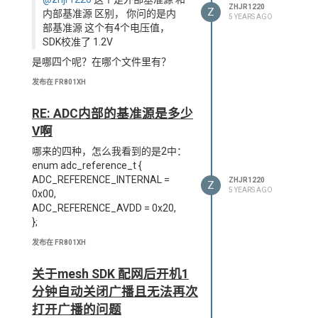
ZHJR1220
Z
内部基准源 区别， 你问的是内
5 YEARS AGO
部基准源 这个有4个电压值，
SDK校准了 1.2V
是哪四个呢？在哪个文件里有？
发布在 FR801XH
RE: ADC内部的基准源是多少
V啊
哪来的四种，怎么我看到的是2中：
enum adc_reference_t {
ADC_REFERENCE_INTERNAL =
ZHJR1220
Z
5 YEARS AGO
0x00,
ADC_REFERENCE_AVDD = 0x20,
};
发布在 FR801XH
关于mesh SDK 配网后开机1
分钟自动关闭广播且无法再次
打开广播的问题