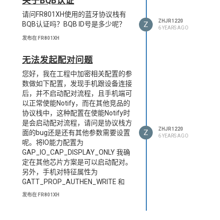
关于BQB认证
请问FR801XH使用的蓝牙协议栈有
ZHJR1220
Z
BQB认证吗？BQB ID号是多少呢？
6 YEARS AGO
发布在 FR801XH
无法发起配对问题
您好，我在工程中加密相关配置的参
数做如下配置，发现手机跟设备连接
后，并不启动配对流程，且手机端可
以正常使能Notify，而在其他竞品的
协议栈中，这种配置在使能Notify时
是会启动配对流程，请问是协议栈方
ZHJR1220
Z
面的bug还是还有其他参数需要设置
6 YEARS AGO
呢。将IO能力配置为
GAP_IO_CAP_DISPLAY_ONLY 我确
定在其他芯片方案是可以启动配对。
另外，手机对特征属性为
GATT_PROP_AUTHEN_WRITE 和
GATT_PROP_AUTHEN_READ的特
发布在 FR801XH
征项进行操作时，协议栈会触加密流
程，请问这个时候slave的应用层有