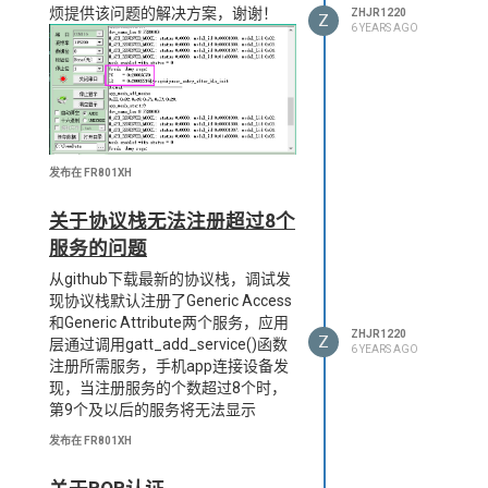
在手机mesh app连接后超过一分钟
烦提供该问题的解决方案，谢谢！
ZHJR1220
Z
后发生断开连接，那么就再也连接不
6 YEARS AGO
上设备了，这种情况下特别影响用户
使用体验，希望富芮坤能开放相关的
api解决这个问题。
因为sdk是闭源，所以开发者在遇到
问题时往往非常被动，而论坛这里貌
似不怎么回应开发者遇到的问题，即
发布在 FR801XH
便做个简单的回应也好！
关于协议栈无法注册超过8个
服务的问题
从github下载最新的协议栈，调试发
现协议栈默认注册了Generic Access
和Generic Attribute两个服务，应用
ZHJR1220
Z
层通过调用gatt_add_service()函数
6 YEARS AGO
注册所需服务，手机app连接设备发
现，当注册服务的个数超过8个时，
第9个及以后的服务将无法显示
发布在 FR801XH