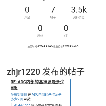
0
7
3.5k
声望
帖子
资料浏览
0
0
粉丝
关注
注册时间
6 YEARS AGO
最后登录
5 YEARS AGO
zhjr1220 发布的帖子
RE: ADC内部的基准源是多少
V啊
@赢娶姗姗
在
ADC内部的基准源是
多少V啊
中说：
@zhjr1220
这个是外部基准源 和